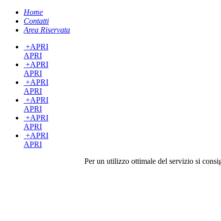
Home
Contatti
Area Riservata
+
APRI
APRI
+
APRI
APRI
+
APRI
APRI
+
APRI
APRI
+
APRI
APRI
+
APRI
APRI
Per un utilizzo ottimale del servizio si cons